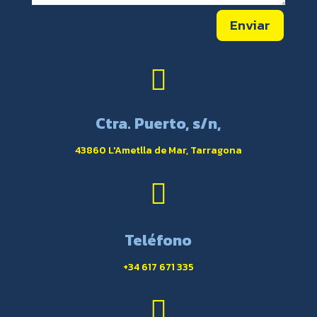
Enviar

Ctra. Puerto, s/n,
43860 L'Ametlla de Mar, Tarragona

Teléfono
+34 617 671 335
