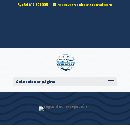
‭+34 617 671 335‬
reservas@onboatsrental.com
Abrir barra de herramientas
Seleccionar página