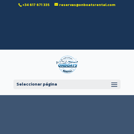
‭+34 617 671 335‬
reservas@onboatsrental.com
Abrir barra de herramientas
Seleccionar página