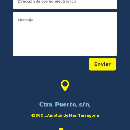
Enviar

Ctra. Puerto, s/n,
43860 L'Ametlla de Mar, Tarragona