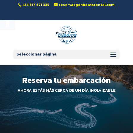
‭+34 617 671 335‬
reservas@onboatsrental.com
Abrir barra de herramientas
Seleccionar página
Reserva tu embarcación
AHORA ESTÁS MÁS CERCA DE UN DÍA INOLVIDABLE