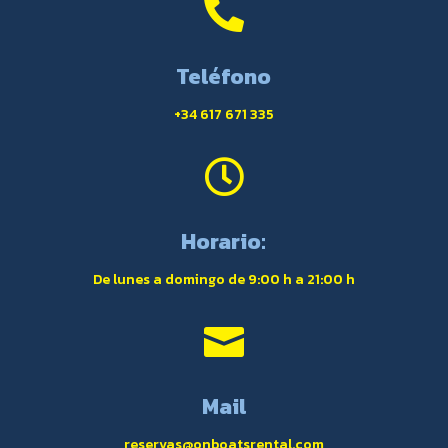

Teléfono
+34 617 671 335

Horario:
De lunes a domingo de 9:00 h a 21:00 h

Mail
reservas@onboatsrental.com