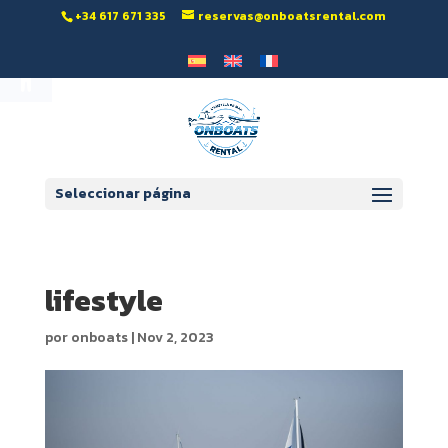
‭+34 617 671 335‬
reservas@onboatsrental.com
Abrir barra de herramientas
Seleccionar página
lifestyle
por
onboats
|
Nov 2, 2023