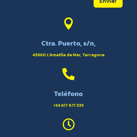
Enviar

Ctra. Puerto, s/n,
43860 L'Ametlla de Mar, Tarragona

Teléfono
+34 617 671 335
