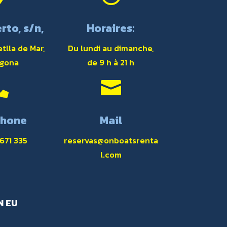
rto, s/n,
Horaires:
tlla de Mar,
Du lundi au dimanche,
agona
de 9 h à 21 h


phone
Mail
 671 335
reservas@onboatsrenta
l.com
N EU