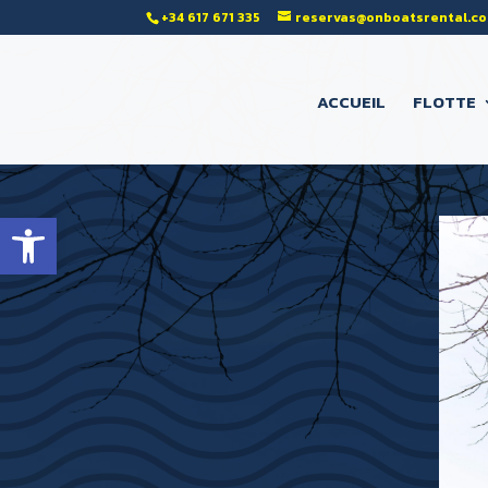
‭+34 617 671 335‬
reservas@onboatsrental.c
ACCUEIL
FLOTTE
Ouvrir la barre d’outils