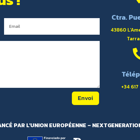
Ctra. Pue
43860 L’Ame
Tarr
Télé
+34 617
Envoi
ANCÉ PAR L'UNION EUROPÉENNE – NEXTGENERATIO