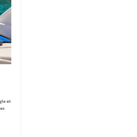
gle et
res