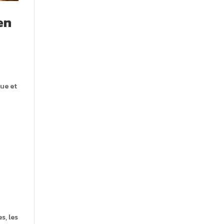
en
que et
s, les