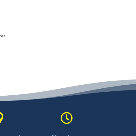
t
tes

