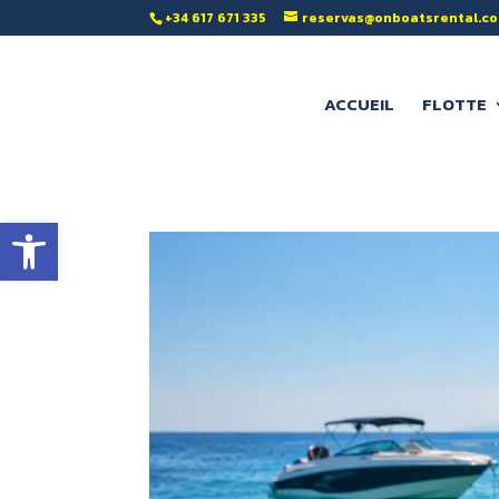
‭+34 617 671 335‬
reservas@onboatsrental.c
ACCUEIL
FLOTTE
Ouvrir la barre d’outils