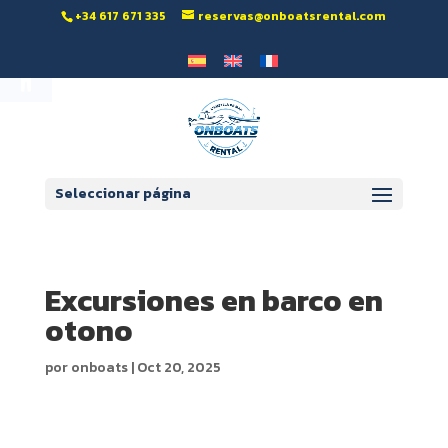
‭+34 617 671 335‬
reservas@onboatsrental.com
Abrir barra de herramientas
Seleccionar página
Excursiones en barco en
otono
por
onboats
|
Oct 20, 2025