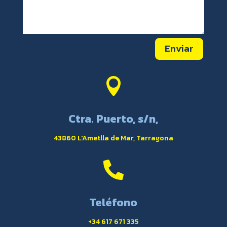
Enviar

Ctra. Puerto, s/n,
43860 L'Ametlla de Mar, Tarragona

Teléfono
+34 617 671 335