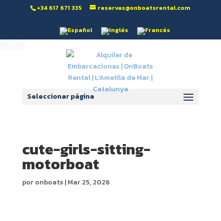
‭+34 617 671 335‬
reservas@onboatsrental.com
Abrir barra de herramientas
Seleccionar página
cute-girls-sitting-
motorboat
por
onboats
|
Mar 25, 2026