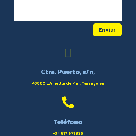
Enviar

Ctra. Puerto, s/n,
43860 L'Ametlla de Mar, Tarragona

Teléfono
+34 617 671 335