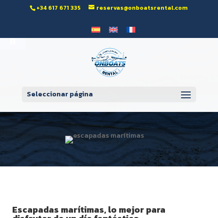
‭+34 617 671 335‬
reservas@onboatsrental.com
Abrir barra de herramientas
Seleccionar página
Escapadas marítimas, lo mejor para