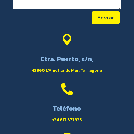
Enviar

Ctra. Puerto, s/n,
43860 L'Ametlla de Mar, Tarragona

Teléfono
+34 617 671 335