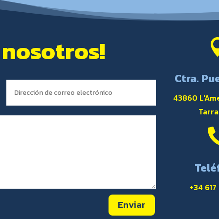
 nosotros!
Ctra. Pue
43860 L'Ame
Tarr
Telé
+34 617
Enviar