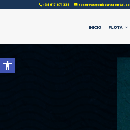
‭+34 617 671 335‬
reservas@onboatsrental.c
INICIO
FLOTA
Abrir barra de herramientas