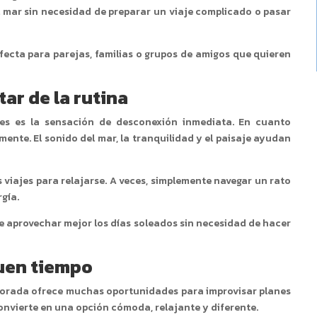
el mar sin necesidad de preparar un viaje complicado o pasar
ecta para parejas, familias o grupos de amigos que quieren
ar de la rutina
nes es la sensación de desconexión inmediata. En cuanto
nte. El sonido del mar, la tranquilidad y el paisaje ayudan
iajes para relajarse. A veces, simplemente navegar un rato
rgía.
 aprovechar mejor los días soleados sin necesidad de hacer
buen tiempo
a Dorada ofrece muchas oportunidades para improvisar planes
 convierte en una opción cómoda, relajante y diferente.