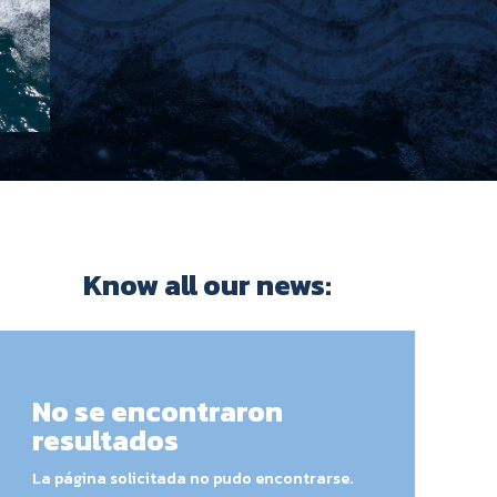
Know all our news:
No se encontraron
resultados
La página solicitada no pudo encontrarse.