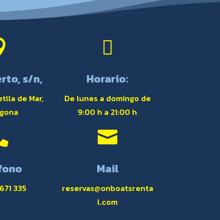


rto, s/n,
Horario:
tlla de Mar,
De lunes a domingo de
agona
9:00 h a 21:00 h


fono
Mail
 671 335
reservas@onboatsrenta
l.com