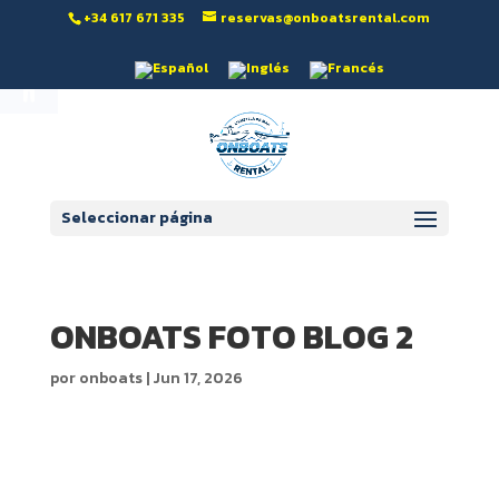
‭+34 617 671 335‬
reservas@onboatsrental.com
Abrir barra de herramientas
Seleccionar página
ONBOATS FOTO BLOG 2
por
onboats
|
Jun 17, 2026