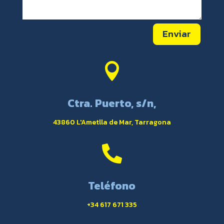
Enviar

Ctra. Puerto, s/n,
43860 L'Ametlla de Mar, Tarragona

Teléfono
+34 617 671 335