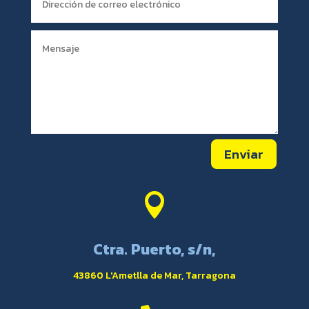
Enviar

Ctra. Puerto, s/n,
43860 L'Ametlla de Mar, Tarragona