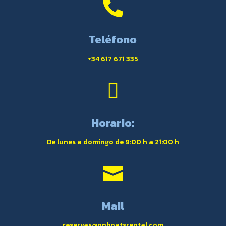

Teléfono
+34 617 671 335

Horario:
De lunes a domingo de 9:00 h a 21:00 h

Mail
reservas@onboatsrental.com