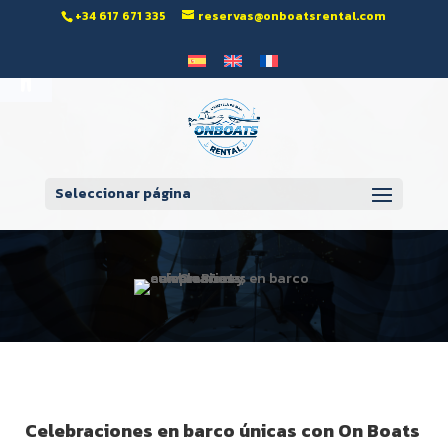
‭+34 617 671 335‬
reservas@onboatsrental.com
Abrir barra de herramientas
Seleccionar página
Celebraciones en barco únicas con On Boats