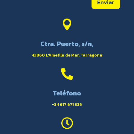
Enviar

Ctra. Puerto, s/n,
43860 L'Ametlla de Mar, Tarragona

Teléfono
+34 617 671 335
