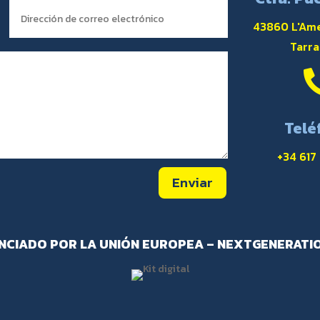
43860 L'Ame
Tarr
Telé
+34 617
Enviar
NCIADO POR LA UNIÓN EUROPEA – NEXTGENERATI