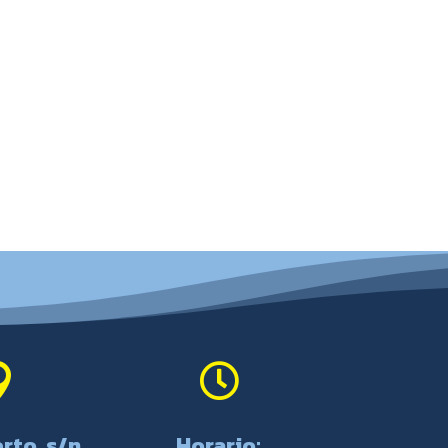


rto, s/n,
Horario: