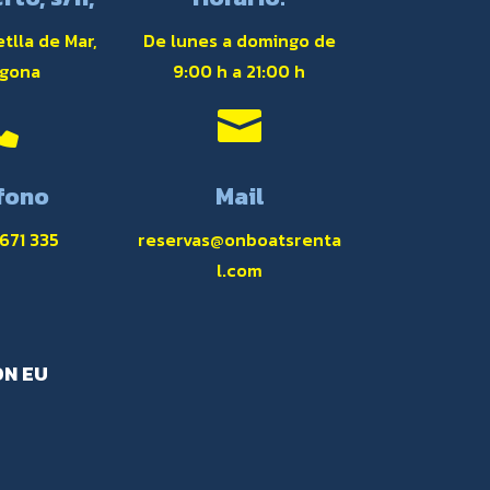
tlla de Mar,
De lunes a domingo de
agona
9:00 h a 21:00 h


fono
Mail
 671 335
reservas@onboatsrenta
l.com
ON EU