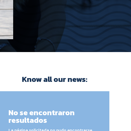
Know all our news:
No se encontraron
resultados
La página solicitada no pudo encontrarse.