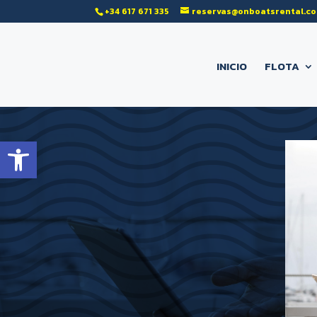
‭+34 617 671 335‬
reservas@onboatsrental.c
INICIO
FLOTA
Abrir barra de herramientas