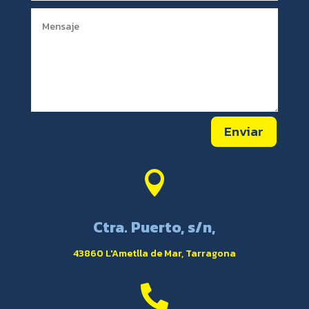
Enviar

Ctra. Puerto, s/n,
43860 L'Ametlla de Mar, Tarragona
